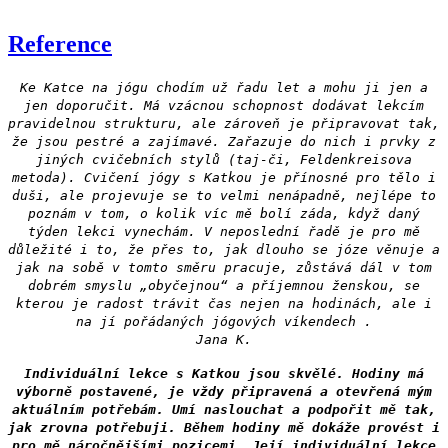
Reference
Ke Katce na jógu chodím už řadu let a mohu ji jen a
jen doporučit. Má vzácnou schopnost dodávat lekcím
pravidelnou strukturu, ale zároveň je připravovat tak,
že jsou pestré a zajímavé. Zařazuje do nich i prvky z
jiných cvičebních stylů (taj-či, Feldenkreisova
metoda). Cvičení jógy s Katkou je přínosné pro tělo i
duši, ale projevuje se to velmi nenápadně, nejlépe to
poznám v tom, o kolik víc mě bolí záda, když daný
týden lekci vynechám. V neposlední řadě je pro mě
důležité i to, že přes to, jak dlouho se józe věnuje a
jak na sobě v tomto směru pracuje, zůstává dál v tom
dobrém smyslu „obyčejnou“ a příjemnou ženskou, se
kterou je radost trávit čas nejen na hodinách, ale i
na jí pořádaných jógových víkendech .
Jana K.
Individuální lekce s Katkou jsou skvělé. Hodiny má
výborně postavené, je vždy připravená a otevřená mým
aktuálním potřebám. Umí naslouchat a podpořit mě tak,
jak zrovna potřebuji. Během hodiny mě dokáže provést i
pro mě náročnějšími pozicemi. Její individuální lekce