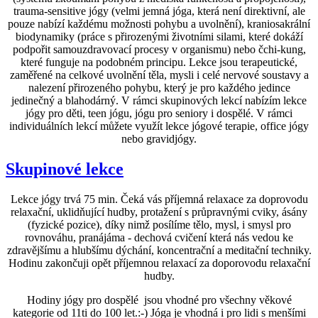
trauma-sensitive jógy (velmi jemná jóga, která není direktivní, ale
pouze nabízí každému možnosti pohybu a uvolnění), kraniosakrální
biodynamiky (práce s přirozenými životními silami, které dokáží
podpořit samouzdravovací procesy v organismu) nebo čchi-kung,
které funguje na podobném principu. Lekce jsou terapeutické,
zaměřené na celkové uvolnění těla, mysli i celé nervové soustavy a
nalezení přirozeného pohybu, který je pro každého jedince
jedinečný a blahodárný. V rámci skupinových lekcí nabízím lekce
jógy pro děti, teen jógu, jógu pro seniory i dospělé. V rámci
individuálních lekcí můžete využít lekce jógové terapie, office jógy
nebo gravidjógy.
Skupinové lekce
Lekce jógy trvá 75 min. Čeká vás příjemná relaxace za doprovodu
relaxační, uklidňující hudby, protažení s průpravnými cviky, ásány
(fyzické pozice), díky nimž posílíme tělo, mysl, i smysl pro
rovnováhu, pranájáma - dechová cvičení která nás vedou ke
zdravějšímu a hlubšímu dýchání, koncentrační a meditační techniky.
Hodinu zakončuji opět příjemnou relaxací za doporovodu relaxační
hudby.
Hodiny jógy pro dospělé jsou vhodné pro všechny věkové
kategorie od 11ti do 100 let.:-) Jóga je vhodná i pro lidi s menšími