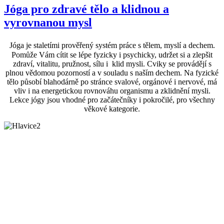
Jóga pro zdravé tělo a klidnou a
vyrovnanou mysl
Jóga je staletími prověřený systém práce s tělem, myslí a dechem.
Pomůže Vám cítit se lépe fyzicky i psychicky, udržet si a zlepšit
zdraví, vitalitu, pružnost, sílu i klid mysli. Cviky se provádějí s
plnou vědomou pozorností a v souladu s naším dechem. Na fyzické
tělo působí blahodárně po stránce svalové, orgánové i nervové, má
vliv i na energetickou rovnováhu organismu a zklidnění mysli.
Lekce jógy jsou vhodné pro začátečníky i pokročilé, pro všechny
věkové kategorie.