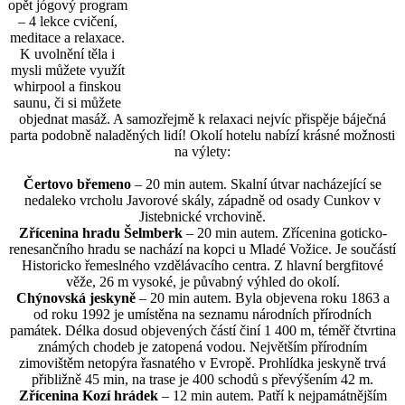
opět jógový program
– 4 lekce cvičení,
meditace a relaxace.
K uvolnění těla i
mysli můžete využít
whirpool a finskou
saunu, či si můžete
objednat masáž. A samozřejmě k relaxaci nejvíc přispěje báječná
parta podobně naladěných lidí! Okolí hotelu nabízí krásné možnosti
na výlety:
Čertovo břemeno
– 20 min autem. Skalní útvar nacházející se
nedaleko vrcholu Javorové skály, západně od osady Cunkov v
Jistebnické vrchovině.
Zřícenina hradu Šelmberk
– 20 min autem. Zřícenina goticko-
renesančního hradu se nachází na kopci u Mladé Vožice. Je součástí
Historicko řemeslného vzdělávacího centra. Z hlavní bergfitové
věže, 26 m vysoké, je půvabný výhled do okolí.
Chýnovská jeskyně
– 20 min autem. Byla objevena roku 1863 a
od roku 1992 je umístěna na seznamu národních přírodních
památek. Délka dosud objevených částí činí 1 400 m, téměř čtvrtina
známých chodeb je zatopená vodou. Největším přírodním
zimovištěm netopýra řasnatého v Evropě. Prohlídka jeskyně trvá
přibližně 45 min, na trase je 400 schodů s převýšením 42 m.
Zřícenina Kozí hrádek
– 12 min autem. Patří k nejpamátnějším