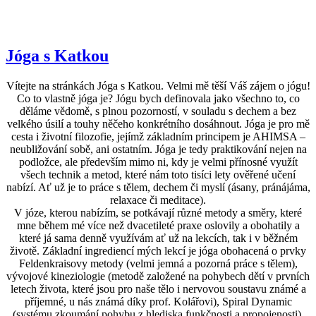
Jóga s Katkou
Vítejte na stránkách Jóga s Katkou. Velmi mě těší Váš zájem o jógu!
Co to vlastně jóga je? Jógu bych definovala jako všechno to, co
děláme vědomě, s plnou pozorností, v souladu s dechem a bez
velkého úsilí a touhy něčeho konkrétního dosáhnout. Jóga je pro mě
cesta i životní filozofie, jejímž základním principem je AHIMSA –
neubližování sobě, ani ostatním. Jóga je tedy praktikování nejen na
podložce, ale především mimo ni, kdy je velmi přínosné využít
všech technik a metod, které nám toto tisíci lety ověřené učení
nabízí. Ať už je to práce s tělem, dechem či myslí (ásany, pránájáma,
relaxace či meditace).
V józe, kterou nabízím, se potkávají různé metody a směry, které
mne během mé více než dvacetileté praxe oslovily a obohatily a
které já sama denně využívám ať už na lekcích, tak i v běžném
životě. Základní ingrediencí mých lekcí je jóga obohacená o prvky
Feldenkraisovy metody (velmi jemná a pozorná práce s tělem),
vývojové kineziologie (metodě založené na pohybech dětí v prvních
letech života, které jsou pro naše tělo i nervovou soustavu známé a
příjemné, u nás známá díky prof. Kolářovi), Spiral Dynamic
(systému zkoumání pohybu z hlediska funkčnosti a propojenosti),