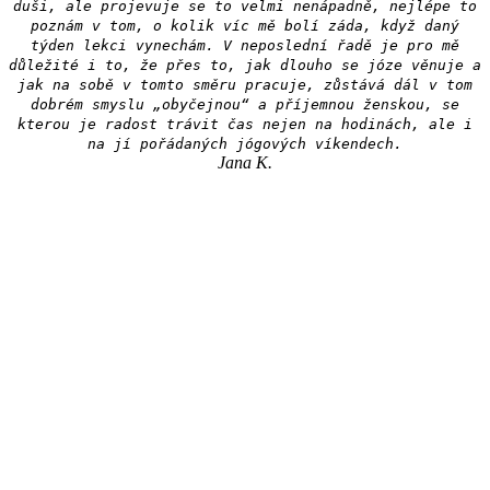
duši, ale projevuje se to velmi nenápadně, nejlépe to
poznám v tom, o kolik víc mě bolí záda, když daný
týden lekci vynechám. V neposlední řadě je pro mě
důležité i to, že přes to, jak dlouho se józe věnuje a
jak na sobě v tomto směru pracuje, zůstává dál v tom
dobrém smyslu „obyčejnou“ a příjemnou ženskou, se
kterou je radost trávit čas nejen na hodinách, ale i
na jí pořádaných jógových víkendech.
Jana K.