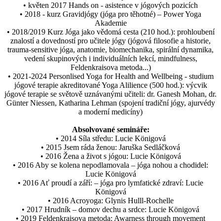
• květen 2017 Hands on - asistence v jógových pozicích
• 2018 - kurz Gravidjógy (jóga pro těhotné) – Power Yoga
Akademie
• 2018/2019 Kurz Jóga jako vědomá cesta (210 hod.): prohloubení
znalostí a dovedností pro učitele jógy (jógová filosofie a historie,
trauma-sensitive jóga, anatomie, biomechanika, spirální dynamika,
vedení skupinových i individuálních lekcí, mindfulness,
Feldenkraisova metoda...)
• 2021-2024 Personlised Yoga for Health and Wellbeing - studium
jógové terapie akreditované Yoga Alilience (500 hod.): výcvik
jógové terapie se světově uznávanými učiteli: dr. Ganesh Mohan, dr.
Günter Niessen, Katharina Lehman (spojení tradiční jógy, ajurvédy
a moderní medicíny)
Absolvované semináře:
• 2014 Síla středu: Lucie Königová
• 2015 Jsem ráda ženou: Jaruška Sedláčková
• 2016 Žena a život s jógou: Lucie Königová
• 2016 Aby se kolena nepodlamovala – jóga nohou a chodidel:
Lucie Königová
• 2016 Ať proudí a září: – jóga pro lymfatické zdraví: Lucie
Königová
• 2016 Acroyoga: Glynis Hulll-Rochelle
• 2017 Hrudník – domov dechu a srdce: Lucie Königová
• 2019 Feldenkraisova metoda: Awarness through movement