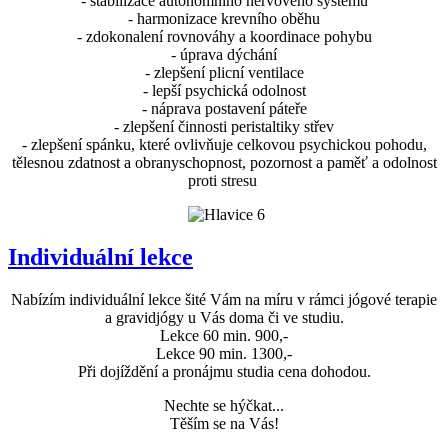
- stabilizace autonomního nervového systému
- harmonizace krevního oběhu
- zdokonalení rovnováhy a koordinace pohybu
- úprava dýchání
- zlepšení plicní ventilace
- lepší psychická odolnost
- náprava postavení páteře
- zlepšení činnosti peristaltiky střev
- zlepšení spánku, které ovlivňuje celkovou psychickou pohodu,
tělesnou zdatnost a obranyschopnost, pozornost a paměť a odolnost
proti stresu
Individuální lekce
Nabízím individuální lekce šité Vám na míru v rámci jógové terapie
a gravidjógy u Vás doma či ve studiu.
Lekce 60 min. 900,-
Lekce 90 min. 1300,-
Při dojíždění a pronájmu studia cena dohodou.
Nechte se hýčkat...
Těším se na Vás!