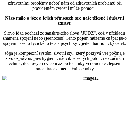
zdravotními problémy neboť nám od zdravotních problémů při
pravidelném cvičení může pomoci.
Něco málo o józe a jejich přínosech pro naše tělesné i duševní
zdraví:
Slovo jóga pochází ze sanskrtského slova "JUDŽ", což v překladu
znamená spojení nebo sjednocení. Tento pojem můžeme chápat jako
spojení našeho fyzického těla a psychiky v jeden harmonický celek.
Jóga je komplexní systém, životní styl, který pokrývá vše počínaje
životosprávou, přes hygienu, nácvik tělesných poloh, relaxačních
technik, dechových cvičení až po techniky vedoucí ke zlepšení
koncentrace a meditační techniky.