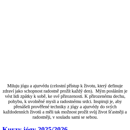
Miluju jógu a ajurvédu (celostní přístup k životu, který definuje
zdraví jako schopnost radostně prožít každý den). Mým posláním je
vést lidi zpátky k sobě, ke své přirozenosti. K přirozenému dechu,
pohybu, k uvolněné mysli a radostnému srdci. Inspiruji je, aby
přenášeli prověřené techniky z jógy a ajurvédy do svých
každodenních životů a měli tak možnost prožít svůj život šťastněji a
radostněji, v souladu sami se sebou.
Kurzy jógy 2025/2026