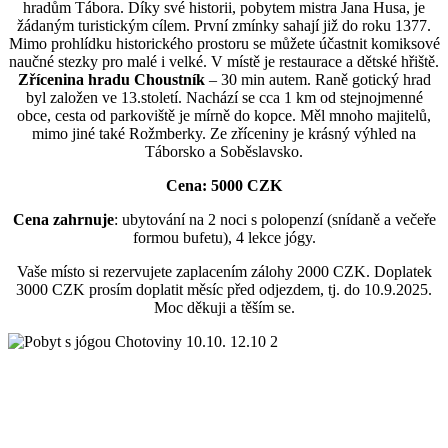
hradům Tábora. Díky své historii, pobytem mistra Jana Husa, je
žádaným turistickým cílem. První zmínky sahají již do roku 1377.
Mimo prohlídku historického prostoru se můžete účastnit komiksové
naučné stezky pro malé i velké. V místě je restaurace a dětské hřiště.
Zřícenina hradu Choustník
– 30 min autem. Raně gotický hrad
byl založen ve 13.století. Nachází se cca 1 km od stejnojmenné
obce, cesta od parkoviště je mírně do kopce. Měl mnoho majitelů,
mimo jiné také Rožmberky. Ze zříceniny je krásný výhled na
Táborsko a Soběslavsko.
Cena: 5000 CZK
Cena zahrnuje
: ubytování na 2 noci s polopenzí (snídaně a večeře
formou bufetu), 4 lekce jógy.
Vaše místo si rezervujete zaplacením zálohy 2000 CZK. Doplatek
3000 CZK prosím doplatit měsíc před odjezdem, tj. do 10.9.2025.
Moc děkuji a těším se.