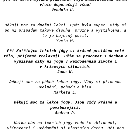
vřele doporučuji všem!
Vendula H.
Děkuji moc za dnešní lekci. Opět byla super. Vždy si
po ní připadám taková dlouhá, pružná a vyštíhlená, a
to je báječný pocit.
Yveta M.
Při Katčiných lekcích jógy si krásně protáhnu celé
tělo, příjemně zrelaxuji. Učím se pracovat s dechem a
využívám díky ní jógu v každodenním životě i
v krizových situacích.
Jana W.
Děkuji moc za pěkné lekce jógy. Vždy mi přinesou
uvolnění, pohodu a klid.
Markéta L.
Děkuji moc za lekce jógy. Jsou vždy krásné a
povzbuzující.
Andrea P.
Katka nás na lekcích jógy vede ke zklidnění,
všímavosti i uvědomění si vlastního dechu. Učí nás