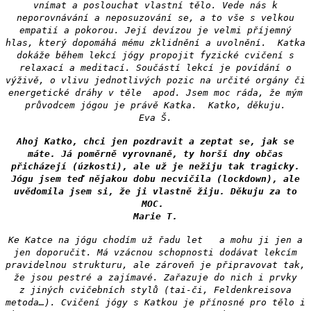
vnímat a poslouchat vlastní tělo. Vede nás k
neporovnávání a neposuzování se, a to vše s velkou
empatií a pokorou. Její devízou je velmi příjemný
hlas, který dopomáhá mému zklidnění a uvolnění. Katka
dokáže během lekcí jógy propojit fyzické cvičení s
relaxací a meditací. Součástí lekcí je povídání o
výživě, o vlivu jednotlivých pozic na určité orgány či
energetické dráhy v těle apod. Jsem moc ráda, že mým
průvodcem jógou je právě Katka. Katko, děkuju.
Eva Š.
Ahoj Katko, chci jen pozdravit a zeptat se, jak se
máte. Já poměrně vyrovnaně, ty horší dny občas
přicházejí (úzkosti), ale už je nežiju tak tragicky.
Jógu jsem teď nějakou dobu necvičila (lockdown), ale
uvědomila jsem si, že ji vlastně žiju. Děkuju za to
MOC.
Marie T.
Ke Katce na jógu chodím už řadu let a mohu ji jen a
jen doporučit. Má vzácnou schopnosti dodávat lekcím
pravidelnou strukturu, ale zároveň je připravovat tak,
že jsou pestré a zajímavé. Zařazuje do nich i prvky
z jiných cvičebních stylů (tai-či, Feldenkreisova
metoda…). Cvičení jógy s Katkou je přínosné pro tělo i