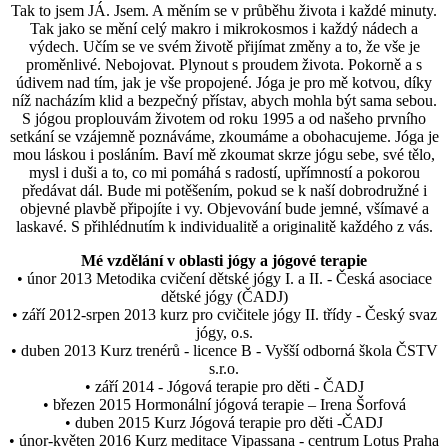
Tak to jsem JÁ. Jsem. A měním se v průběhu života i každé minuty.
Tak jako se mění celý makro i mikrokosmos i každý nádech a
výdech. Učím se ve svém životě přijímat změny a to, že vše je
proměnlivé. Nebojovat. Plynout s proudem života. Pokorně a s
údivem nad tím, jak je vše propojené. Jóga je pro mě kotvou, díky
níž nacházím klid a bezpečný přístav, abych mohla být sama sebou.
S jógou proplouvám životem od roku 1995 a od našeho prvního
setkání se vzájemně poznáváme, zkoumáme a obohacujeme. Jóga je
mou láskou i posláním. Baví mě zkoumat skrze jógu sebe, své tělo,
mysl i duši a to, co mi pomáhá s radostí, upřímností a pokorou
předávat dál. Bude mi potěšením, pokud se k naší dobrodružné i
objevné plavbě připojíte i vy. Objevování bude jemné, všímavé a
laskavé. S přihlédnutím k individualitě a originalitě každého z vás.
Mé vzdělání v oblasti jógy a jógové terapie
• únor 2013 Metodika cvičení dětské jógy I. a II. - Česká asociace
dětské jógy (ČADJ)
• září 2012-srpen 2013 kurz pro cvičitele jógy II. třídy - Český svaz
jógy, o.s.
• duben 2013 Kurz trenérů - licence B - Vyšší odborná škola ČSTV
s.r.o.
• září 2014 - Jógová terapie pro děti - ČADJ
• březen 2015 Hormonální jógová terapie – Irena Šorfová
• duben 2015 Kurz Jógová terapie pro děti -ČADJ
• únor-květen 2016 Kurz meditace Vipassana - centrum Lotus Praha