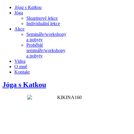
Jóga s Katkou
Jóga
Skupinové lekce
Individuální lekce
Akce
Semináře/workshopy
a pobyty
Proběhlé
semináře/workshopy
a pobyty
Videa
O mně
Kontakt
Jóga s Katkou