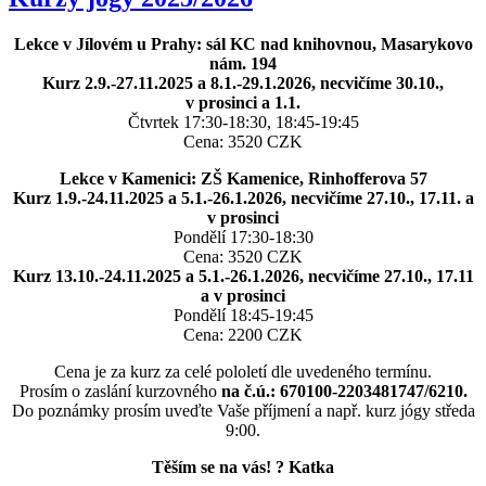
Lekce v Jílovém u Prahy: sál KC nad knihovnou, Masarykovo
nám. 194
Kurz 2.9.-27.11.2025 a 8.1.-29.1.2026, necvičíme 30.10.,
v prosinci a 1.1.
Čtvrtek 17:30-18:30, 18:45-19:45
Cena: 3520 CZK
Lekce v Kamenici: ZŠ Kamenice, Rinhofferova 57
Kurz 1.9.-24.11.2025 a 5.1.-26.1.2026, necvičíme 27.10., 17.11. a
v prosinci
Pondělí 17:30-18:30
Cena: 3520 CZK
Kurz 13.10.-24.11.2025 a 5.1.-26.1.2026, necvičíme 27.10., 17.11
a v prosinci
Pondělí 18:45-19:45
Cena: 2200 CZK
Cena je za kurz za celé pololetí dle uvedeného termínu.
Prosím o zaslání kurzovného
na č.ú.: 670100-2203481747/6210.
Do poznámky prosím uveďte Vaše příjmení a např. kurz jógy středa
9:00.
Těším se na vás!
?
Katka