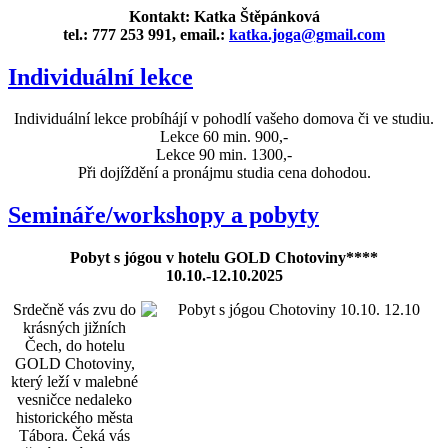
Kontakt: Katka Štěpánková
tel.: 777 253 991, email.:
katka.joga@gmail.com
Individuální lekce
Individuální lekce probíhájí v pohodlí vašeho domova či ve studiu.
Lekce 60 min. 900,-
Lekce 90 min. 1300,-
Při dojíždění a pronájmu studia cena dohodou.
Semináře/workshopy a pobyty
Pobyt s jógou v hotelu GOLD Chotoviny****
10.10.-12.10.2025
Srdečně vás zvu do
krásných jižních
Čech, do hotelu
GOLD Chotoviny,
který leží v malebné
vesničce nedaleko
historického města
Tábora. Čeká vás