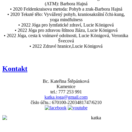
(ATM): Barbora Hajná
• 2020 Feldenkraisova metoda: Pohyb a zrak-Barbora Hajná
• 2020 Tekuté tělo: Vyvážený pohyb, kraniosakrální čchi-kung,
yoga mindfulness
• 2022 Jóga pro lymfatické zdraví, Lucie Königová
• 2022 Jóga pro zdravou štítnou žlázu, Lucie Königová
• 2022 Jóga, cesta k vnímavé odolnosti, Lucie Königová, Veronika
Švecová
• 2022 Zdravé hranice,Lucie Königová
Kontakt
Bc. Kateřina Štěpánková
Kamenice
tel.: 777 253 991
katka.joga@gmail.com
číslo účtu.: 670100-2203481747/6210